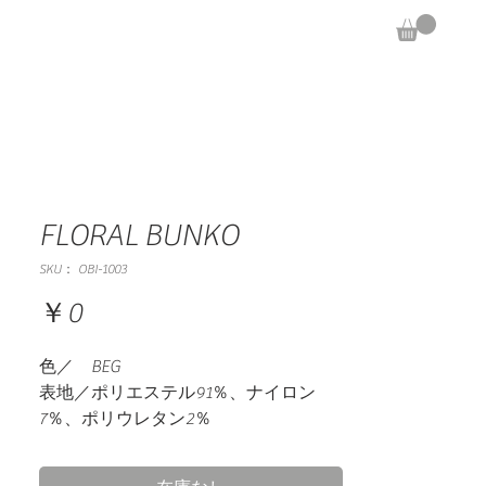
FLORAL BUNKO
SKU： OBI-1003
価
￥0
格
色／ BEG
表地／ポリエステル91％、ナイロン
7％、ポリウレタン2％
裏地／ ポリエステル100％
別布：コットン100％