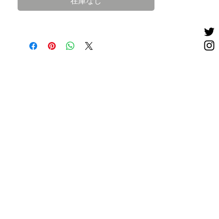
在庫なし
サイズ／ フリー
長さ／74cm〜82cm
帯幅／15cm
生産／日本製