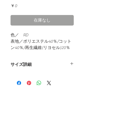
価
￥0
格
在庫なし
色／
RD
表地／ポリエステル40％/コット
ン40％/再生繊維(リヨセル)20％
裏地／ポリエステル
100
％
生産／
日本製
サイズ詳細
〈スカー
〈スカー
ト：S〉
ト：M〉
ウエ
58~70（cm）
63~75（cm）
スト
​ホーム
les mondes（レ・モン）
ウエ
88 （cm）
92（cm）
スト
アイテム