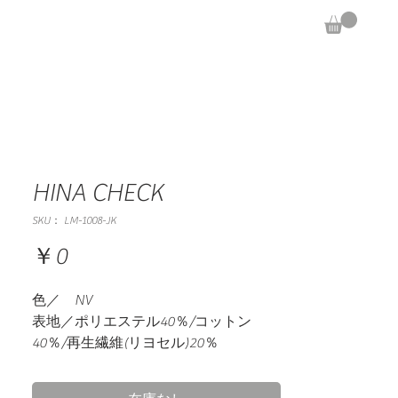
HINA CHECK
SKU： LM-1008-JK
価
￥0
格
色／
NV
表地／ポリエステル40％/コットン
40％/再生繊維(リヨセル)20％
裏地／ポリエステル
100
％
生産／
日本製