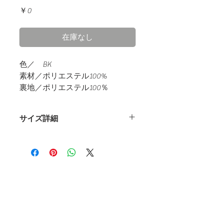
価
￥0
格
在庫なし
色／
BK
素材／ポリエステル
100%
裏地／ポリエステル
100
％
生産／
日本製
サイズ詳細
〈スカー
〈スカー
ト：S〉
ト：M〉
ウエ
58~70（cm）
63~75（cm）
スト
​ホーム
les mondes（レ・モン）
ウエ
88 （cm）
92（cm）
スト
アイテム