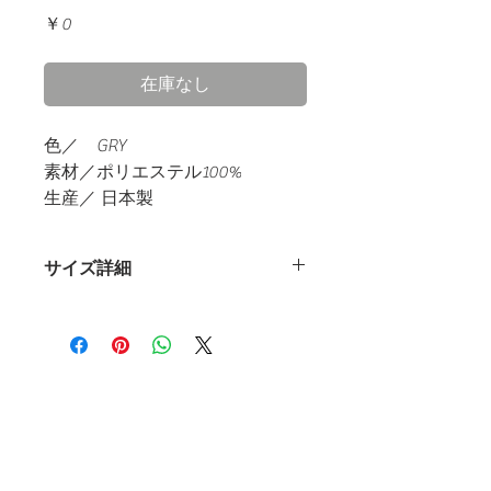
価
￥0
格
在庫なし
色／
GRY
素材／ポリエステル
100%
生産／
日本製
サイズ詳細
〈ジャケッ
〈ジャケッ
ト：S〉
ト：M〉
着
63.5 (cm)
65.5（cm）
丈
​ホーム
les mondes（レ・モン）
アイテム